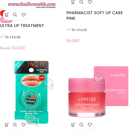
PHARMACIST SOFT LIP CARE
-50%
PINK
NEW
ULTRA LIP TREATMENT
In stock
In stock
$
4.000
$
3.333
$
6.667