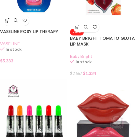
VASELINE ROSY LIP THERAPY
-50%
BABY BRIGHT TOMATO GLUTA
VASELINE
LIP MASK
In stock
Baby Bright
$
5.333
In stock
$
1.334
$
2.667