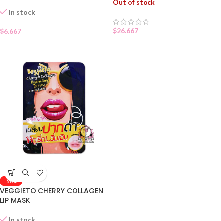
Out of stock
In stock
$
26.667
$
6.667
-50%
VEGGIETO CHERRY COLLAGEN
LIP MASK
In stock